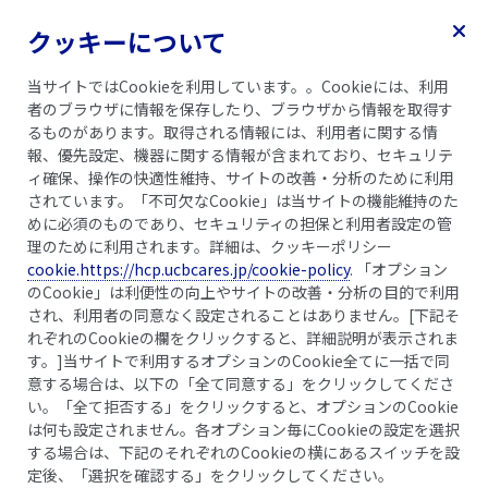
クッキーについて
当サイトではCookieを利用しています。。Cookieには、利用
者のブラウザに情報を保存したり、ブラウザから情報を取得す
るものがあります。取得される情報には、利用者に関する情
報、優先設定、機器に関する情報が含まれており、セキュリテ
ィ確保、操作の快適性維持、サイトの改善・分析のために利用
されています。「不可欠なCookie」は当サイトの機能維持のた
めに必須のものであり、セキュリティの担保と利用者設定の管
理のために利用されます。詳細は、クッキーポリシー
cookie.https://hcp.ucbcares.jp/cookie-policy
. 「オプション
動画視聴体験を改善する
のCookie」は利便性の向上やサイトの改善・分析の目的で利用
され、利用者の同意なく設定されることはありません。[下記そ
動画をご覧いただくために、動画に関するクッキ
れぞれのCookieの欄をクリックすると、詳細説明が表示されま
す。]当サイトで利用するオプションのCookie全てに一括で同
ーを許可頂く必要がございます。
意する場合は、以下の「全て同意する」をクリックしてくださ
い。「全て拒否する」をクリックすると、オプションのCookie
は何も設定されません。各オプション毎にCookieの設定を選択
クッキー設定
する場合は、下記のそれぞれのCookieの横にあるスイッチを設
定後、「選択を確認する」をクリックしてください。