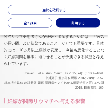
関節リウマチの活動性が高い患者さんでは、妊娠
選択を確認する
しづらく、早産や低出生体重児のリスクが高まる
可能性があります
全て拒否
許可する
関節リウマチ患者さんが妊娠・出産するためには、「病気
が長い間、よい状態であること」がとても重要です。具体
的には、10ヵ月以上病状が安定し、今後も悪化することな
く妊娠期間を無事に過ごせることが予測できる状態と考え
られています。
Brouwer J, et al. Ann Rheum Dis 2015; 74(10): 1836‒1841.
中川夏子 整形外科看護 2016; 21(9): 53-57.
橋本博史監修 改訂新版 図解 膠原病がよくわかる最新治療と正しい知識
2018; 日東書院, 169.
妊娠が関節リウマチへ与える影響