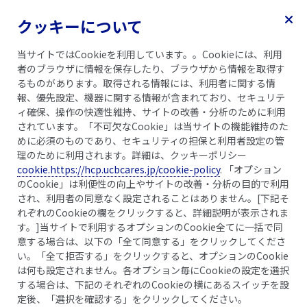
クッキーについて
当サイトではCookieを利用しています。。Cookieには、利用
者のブラウザに情報を保存したり、ブラウザから情報を取得す
るものがあります。取得される情報には、利用者に関する情
報、優先設定、機器に関する情報が含まれており、セキュリテ
ライフイベントと向き合う
ィ確保、操作の快適性維持、サイトの改善・分析のために利用
されています。「不可欠なCookie」は当サイトの機能維持のた
妊娠・出産・育児
めに必須のものであり、セキュリティの担保と利用者設定の管
理のために利用されます。詳細は、クッキーポリシー
cookie.https://hcp.ucbcares.jp/cookie-policy
. 「オプション
HOME
ライフイベントと向き合う
妊娠・出産・育児
のCookie」は利便性の向上やサイトの改善・分析の目的で利用
され、利用者の同意なく設定されることはありません。[下記そ
れぞれのCookieの欄をクリックすると、詳細説明が表示されま
す。]当サイトで利用するオプションのCookie全てに一括で同
妊娠・出産への影響
意する場合は、以下の「全て同意する」をクリックしてくださ
い。「全て拒否する」をクリックすると、オプションのCookie
は何も設定されません。各オプション毎にCookieの設定を選択
関節リウマチの妊娠への影響
する場合は、下記のそれぞれのCookieの横にあるスイッチを設
定後、「選択を確認する」をクリックしてください。