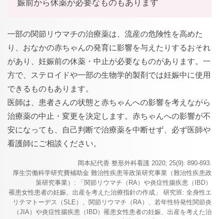
娠前から休薬が必要なものもあります
一部の関節リウマチの治療薬は、流産の危険性を高めた
り、おなかの赤ちゃんの発育に影響を与えたりするおそれ
があり、妊娠前の休薬・中止が必要なものがあります。一
方で、ステロイドや一部の生物学的製剤では妊娠中に使用
できるものもあります。
医師は、患者さんの状態と赤ちゃんへの影響を考えながら
治療薬の中止・変更を決定します。赤ちゃんへの影響が不
安になっても、自己判断で治療薬を中断せず、必ず医師や
看護師にご相談ください。
岡本紀代香 整形外科看護 2020; 25(9): 890-893.
厚生労働科学研究費補助金 難治性疾患等政策研究事業（難治性疾患政
策研究事業）: 「関節リウマチ（RA）や炎症性腸疾患（IBD）
罹患女性患者の妊娠、出産を考えた治療指針の作成」 研究班: 全身性エ
リテマトーデス（SLE）、関節リウマチ（RA）、若年性特発性関節炎
（JIA）や炎症性腸疾患（IBD）罹患女性患者の妊娠、出産を考えた治