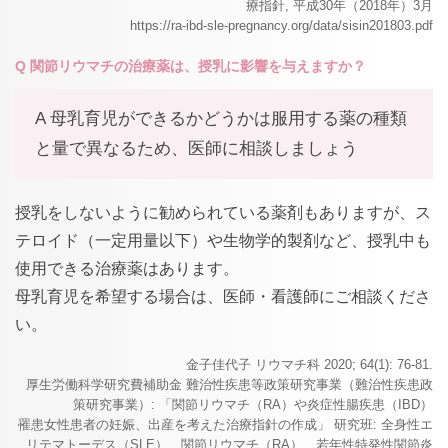
療指針, 平成30年（2018年）3月
https://ra-ibd-sle-pregnancy.org/data/sisin201803.pdf
Q 関節リウマチの治療薬は、授乳に影響を与えますか？
A 母乳育児ができるかどうかは服用する薬の種類
と量で異なるため、医師に相談しましょう
授乳をしないように勧められている薬剤もありますが、ス
テロイド（一定用量以下）や生物学的製剤など、授乳中も
使用できる治療薬はあります。
母乳育児を希望する場合は、医師・看護師にご相談くださ
い。
金子佳代子 リウマチ科 2020; 64(1): 76-81.
厚生労働科学研究費補助金 難治性疾患等政策研究事業（難治性疾患政
策研究事業）: 「関節リウマチ（RA）や炎症性腸疾患（IBD）
罹患女性患者の妊娠、出産を考えた治療指針の作成」 研究班: 全身性エ
リテマトーデス（SLE）、関節リウマチ（RA）、若年性特発性関節炎