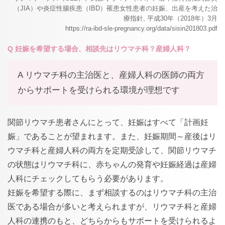
（JIA）や炎症性腸疾患（IBD）罹患女性患者の妊娠、出産を考えた治
療指針, 平成30年（2018年）3月
https://ra-ibd-sle-pregnancy.org/data/sisin201803.pdf
Q 妊娠を希望する場合、相談先はリウマチ科？産婦人科？
A リウマチ科の主治医と、産婦人科の医師の両方
からサポートを受けられる環境が理想です
関節リウマチ患者さんにとって、妊娠はすべて「計画妊
娠」であることが望まれます。また、妊娠期間～産後はリ
ウマチ科と産婦人科の両方を定期受診して、関節リウマチ
の状態はリウマチ科に、赤ちゃんの発育や妊娠経過は産婦
人科にチェックしてもらう必要があります。
妊娠を希望する際に、まず相談するのはリウマチ科の主治
医である場合が多いと考えられますが、リウマチ科と産婦
人科の連携のもと、どちらからもサポートを受けられるよ