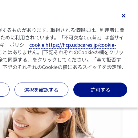
検索
イフイベントと向き合う
WoCBA解説動画
監修のご紹介
を取得するものがあります。取得される情報には、利用者に関
めに利用されています。「不可欠なCookie」は当サイ
キーポリシー
cookie.https://hcp.ucbcares.jp/cookie-
とはありません。[下記それぞれのCookieの欄をクリッ
「全て同意する」をクリックしてください。「全て拒否す
、下記のそれぞれのCookieの横にあるスイッチを設定後、
選択を確認する
許可する